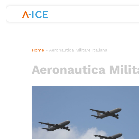
Skip
to
content
Home
»
Aeronautica Militare Italiana
Aeronautica Milit